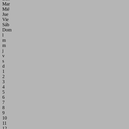
Mar
Mié
Jue
Vie
Sáb
Dom
l
m
m
j
v
s
d
1
2
3
4
5
6
7
8
9
10
11
12