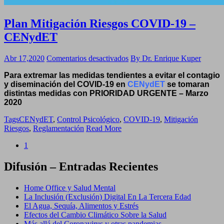
Plan Mitigación Riesgos COVID-19 –
CENydET
en
Abr 17,2020
Comentarios desactivados
By Dr. Enrique Kuper
Plan
Para extremar las medidas tendientes a evitar el contagio
Mitigación
y diseminación del COVID-19 en
CENydET
se tomaran
Riesgos
distintas medidas con PRIORIDAD URGENTE – Marzo
COVID-
2020
19
–
Tags
CENydET
,
Control Psicológico
,
COVID-19
,
Mitigación
CENydET
Riesgos
,
Reglamentación
Read More
1
Difusión – Entradas Recientes
Home Office y Salud Mental
La Inclusión (Exclusión) Digital En La Tercera Edad
El Agua, Sequía, Alimentos y Estrés
Efectos del Cambio Climático Sobre la Salud
Más allá del Coronavirus y otras pandemias