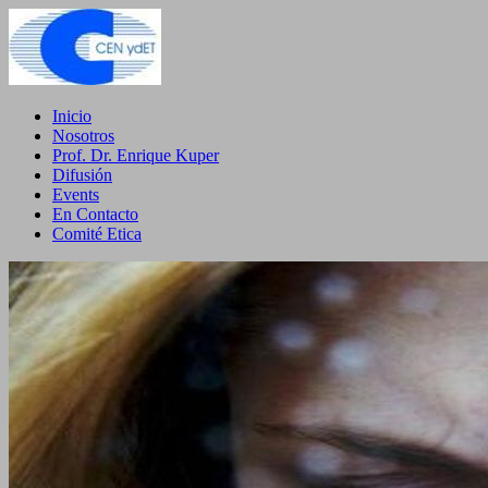
Inicio
Nosotros
Prof. Dr. Enrique Kuper
Difusión
Events
En Contacto
Comité Etica