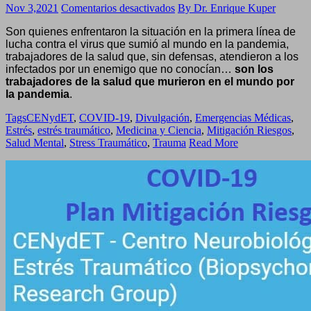
en
Nov 3,2021
Comentarios desactivados
By Dr. Enrique Kuper
Los
Son quienes enfrentaron la situación en la primera línea de
Héroes
lucha contra el virus que sumió al mundo en la pandemia,
de
trabajadores de la salud que, sin defensas, atendieron a los
la
infectados por un enemigo que no conocían…
son los
primer
trabajadores de la salud que murieron en el mundo por
línea
la pandemia
.
de
lucha
Tags
CENydET
,
COVID-19
,
Divulgación
,
Emergencias Médicas
,
Estrés
,
estrés traumático
,
Medicina y Ciencia
,
Mitigación Riesgos
,
Salud Mental
,
Stress Traumático
,
Trauma
Read More