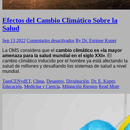
Efectos del Cambio Climático Sobre la
Salud
en
Sep 13,2022
Comentarios desactivados
By Dr. Enrique Kuper
Efectos
La OMS considera que el
cambio climático es «la mayor
del
amenaza para la salud mundial en el siglo XXI»
. El
Cambio
cambio climático inducido por el hombre ya está afectando la
Climático
salud de millones y desafiando los sistemas de salud a nivel
Sobre
mundial.
la
Salud
Tags
CENydET
,
Clima
,
Desastres
,
Divulgación
,
Dr. E. Kuper
,
Educación
,
Medicina y Ciencia
,
Mitigación Riesgos
Read More