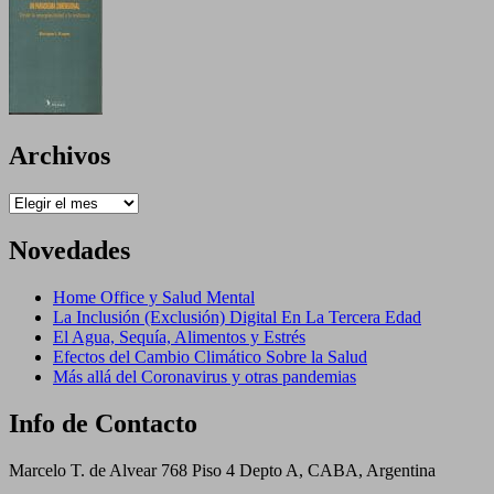
Archivos
Archivos
Novedades
Home Office y Salud Mental
La Inclusión (Exclusión) Digital En La Tercera Edad
El Agua, Sequía, Alimentos y Estrés
Efectos del Cambio Climático Sobre la Salud
Más allá del Coronavirus y otras pandemias
Info de Contacto
Marcelo T. de Alvear 768 Piso 4 Depto A, CABA, Argentina