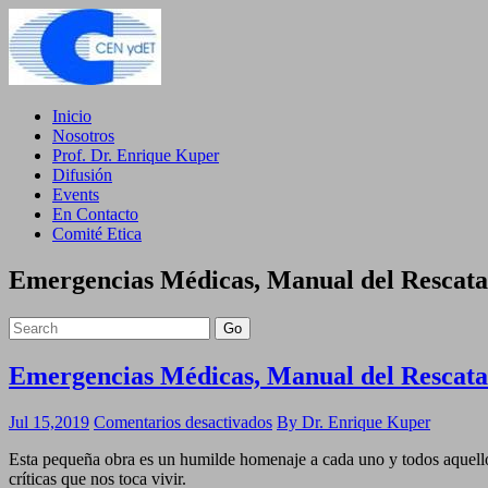
Inicio
Nosotros
Prof. Dr. Enrique Kuper
Difusión
Events
En Contacto
Comité Etica
Emergencias Médicas, Manual del Rescat
Go
Emergencias Médicas, Manual del Rescat
en
Jul 15,2019
Comentarios desactivados
By Dr. Enrique Kuper
Emergencias
Esta pequeña obra es un humilde homenaje a cada uno y todos aquellos 
Médicas,
críticas que nos toca vivir.
Manual