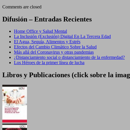
Comments are closed
Difusión – Entradas Recientes
Home Office y Salud Mental
La Inclusión (Exclusión) Digital En La Tercera Edad
El Agua, Sequía, Alimentos y Estrés
Efectos del Cambio Climático Sobre la Salud
Más allá del Coronavirus y otras pandemias
¿Distanciamiento social o distanciamiento de la enfermedad?
Los Héroes de la primer línea de lucha
Libros y Publicaciones (click sobre la ima