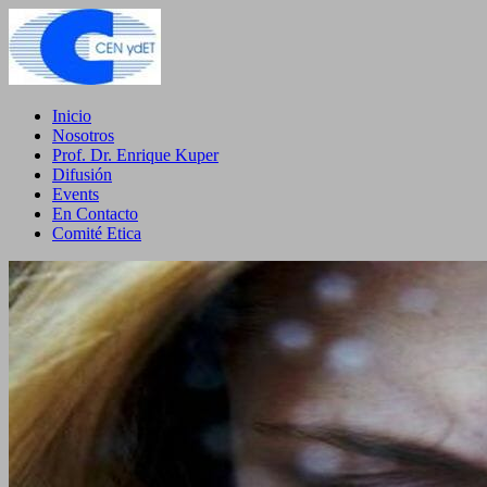
Inicio
Nosotros
Prof. Dr. Enrique Kuper
Difusión
Events
En Contacto
Comité Etica