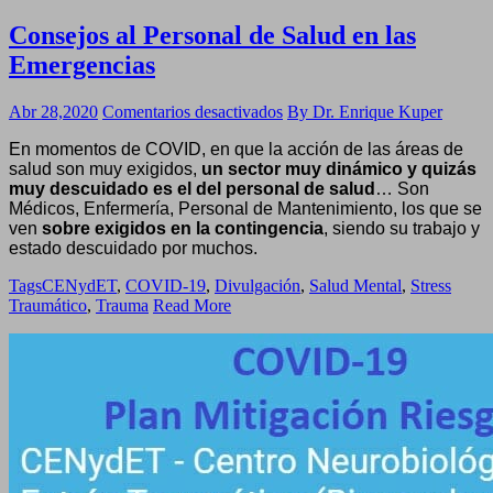
Consejos al Personal de Salud en las
Emergencias
en
Abr 28,2020
Comentarios desactivados
By Dr. Enrique Kuper
Consejos
En momentos de COVID, en que la acción de las áreas de
al
salud son muy exigidos,
un sector muy dinámico y quizás
Personal
muy descuidado es el del personal de salud
…
Son
de
Médicos, Enfermería, Personal de Mantenimiento, los que se
Salud
ven
sobre exigidos en la contingencia
, siendo su trabajo y
en
estado descuidado por muchos.
las
Emergencias
Tags
CENydET
,
COVID-19
,
Divulgación
,
Salud Mental
,
Stress
Traumático
,
Trauma
Read More