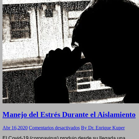
Manejo del Estrés Durante el Aislamiento
en
Abr 16,2020
Comentarios desactivados
By Dr. Enrique Kuper
Manejo
El Covid-19 (coronavirus) produjo desde su llegada una
del