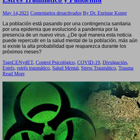
en
May 14,2021
Comentarios desactivados
By Dr. Enrique Kuper
Estrés
La población está pasando por una contingencia sanitaria
Traumático
por una epidemia que evolucionó a pandemia por la
y
presencia de un nuevo virus. ¿De qué manera esta noticia
Pandemia
puede repercutir en la salud mental de la población, más aún
si existe la alta probabilidad que reaparezca durante los
próximos meses?
Tags
CENydET
,
Control Psicológico
,
COVID-19
,
Divulgación
,
Estrés
,
estrés traumático
,
Salud Mental
,
Stress Traumático
,
Trauma
Read More