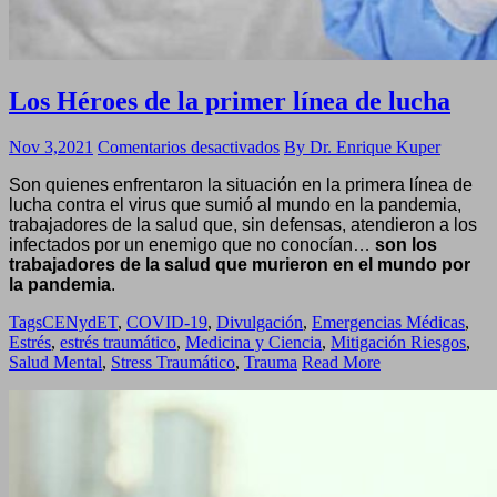
Los Héroes de la primer línea de lucha
en
Nov 3,2021
Comentarios desactivados
By Dr. Enrique Kuper
Los
Son quienes enfrentaron la situación en la primera línea de
Héroes
lucha contra el virus que sumió al mundo en la pandemia,
de
trabajadores de la salud que, sin defensas, atendieron a los
la
infectados por un enemigo que no conocían…
son los
primer
trabajadores de la salud que murieron en el mundo por
línea
la pandemia
.
de
lucha
Tags
CENydET
,
COVID-19
,
Divulgación
,
Emergencias Médicas
,
Estrés
,
estrés traumático
,
Medicina y Ciencia
,
Mitigación Riesgos
,
Salud Mental
,
Stress Traumático
,
Trauma
Read More