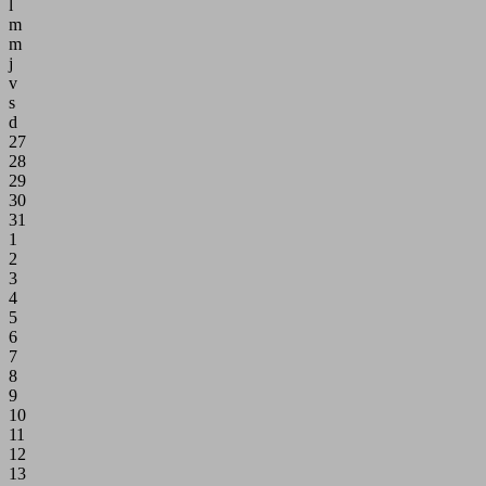
l
m
m
j
v
s
d
27
28
29
30
31
1
2
3
4
5
6
7
8
9
10
11
12
13