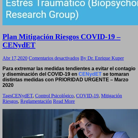
Plan Mitigación Riesgos COVID-19 –
CENydET
en
Abr 17,2020
Comentarios desactivados
By Dr. Enrique Kuper
Plan
Para extremar las medidas tendientes a evitar el contagio
Mitigación
y diseminación del COVID-19 en
CENydET
se tomaran
Riesgos
distintas medidas con PRIORIDAD URGENTE – Marzo
COVID-
2020
19
–
Tags
CENydET
,
Control Psicológico
,
COVID-19
,
Mitigación
CENydET
Riesgos
,
Reglamentación
Read More