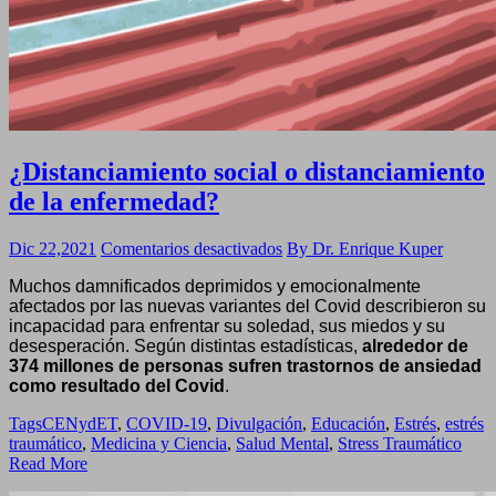
¿Distanciamiento social o distanciamiento
de la enfermedad?
en
Dic 22,2021
Comentarios desactivados
By Dr. Enrique Kuper
¿Distanciamiento
Muchos damnificados deprimidos y emocionalmente
social
afectados por las nuevas variantes del Covid describieron su
o
incapacidad para enfrentar su soledad, sus miedos y su
distanciamiento
desesperación. Según distintas estadísticas,
alrededor de
de
374 millones de personas sufren trastornos de ansiedad
la
como resultado del Covid
.
enfermedad?
Tags
CENydET
,
COVID-19
,
Divulgación
,
Educación
,
Estrés
,
estrés
traumático
,
Medicina y Ciencia
,
Salud Mental
,
Stress Traumático
Read More