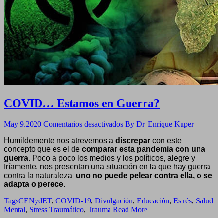
COVID… Estamos en Guerra?
en
May 9,2020
Comentarios desactivados
By Dr. Enrique Kuper
COVID…
Humildemente nos atrevemos a
discrepar
con este
Estamos
concepto que es el de
comparar esta pandemia con una
en
guerra
.
Poco a poco los medios y los políticos, alegre y
Guerra?
fríamente, nos presentan una situación en la que hay guerra
contra la naturaleza;
uno no puede pelear contra ella, o se
adapta o perece
.
Tags
CENydET
,
COVID-19
,
Divulgación
,
Educación
,
Estrés
,
Salud
Mental
,
Stress Traumático
,
Trauma
Read More