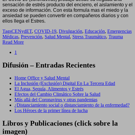
sensación de estrés producto del encierro, el aislamiento y el
Estrés
exceso de información. Con esta formula mas el miedo y la
Durante
ansiedad se pueden convertir en compañeros diarios y con
el
ellos llega el Estres.
Aislamiento
Tags
CENydET
,
COVID-19
,
Divulgación
,
Educación
,
Emergencias
Médicas
,
Prevención
,
Salud Mental
,
Stress Traumático
,
Trauma
Read More
1
Difusión – Entradas Recientes
Home Office y Salud Mental
La Inclusión (Exclusión) Digital En La Tercera Edad
El Agua, Sequía, Alimentos y Estrés
Efectos del Cambio Climático Sobre la Salud
Más allá del Coronavirus y otras pandemias
¿Distanciamiento social o distanciamiento de la enfermedad?
Los Héroes de la primer línea de lucha
Libros y Publicaciones (click sobre la
imagen)