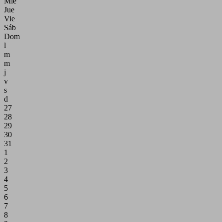
Mié
Jue
Vie
Sáb
Dom
l
m
m
j
v
s
d
27
28
29
30
31
1
2
3
4
5
6
7
8