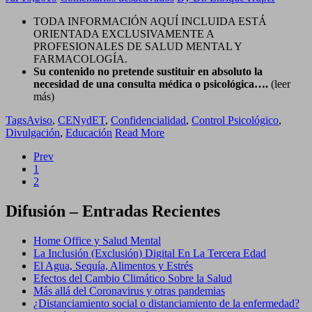
Información
TODA INFORMACIÓN AQUÍ INCLUIDA ESTÁ
y
ORIENTADA EXCLUSIVAMENTE A
Financiación
PROFESIONALES DE SALUD MENTAL Y
FARMACOLOGÍA.
Su contenido no pretende sustituir en absoluto la
necesidad de una consulta médica o psicológica….
(leer
más)
Tags
Aviso
,
CENydET
,
Confidencialidad
,
Control Psicológico
,
Divulgación
,
Educación
Read More
Prev
1
2
Difusión – Entradas Recientes
Home Office y Salud Mental
La Inclusión (Exclusión) Digital En La Tercera Edad
El Agua, Sequía, Alimentos y Estrés
Efectos del Cambio Climático Sobre la Salud
Más allá del Coronavirus y otras pandemias
¿Distanciamiento social o distanciamiento de la enfermedad?