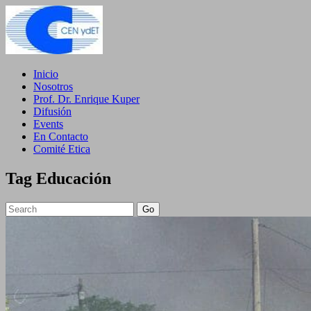
Inicio
Nosotros
Prof. Dr. Enrique Kuper
Difusión
Events
En Contacto
Comité Etica
Tag
Educación
Go