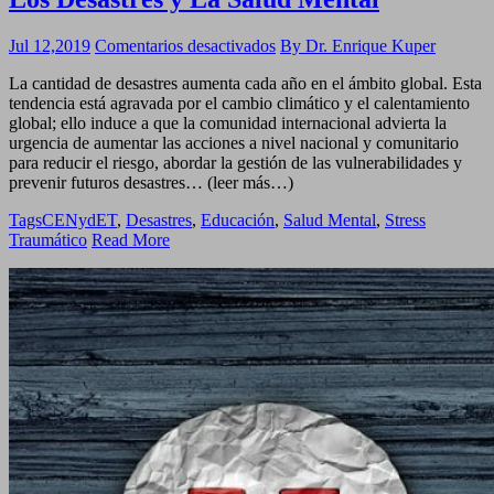
en
Jul 12,2019
Comentarios desactivados
By Dr. Enrique Kuper
Los
La cantidad de desastres aumenta cada año en el ámbito global. Esta
Desastres
tendencia está agravada por el cambio climático y el calentamiento
y
global; ello induce a que la comunidad internacional advierta la
La
urgencia de aumentar las acciones a nivel nacional y comunitario
Salud
para reducir el riesgo, abordar la gestión de las vulnerabilidades y
Mental
prevenir futuros desastres… (leer más…)
Tags
CENydET
,
Desastres
,
Educación
,
Salud Mental
,
Stress
Traumático
Read More