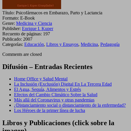
Título:
Psicofármacos en Embarazo, Parto y Lactancia
Formato:
E-Book
Genre:
Medicina y Ciencia
Publisher:
Enrique I. Kuper
Recuento de páginas:
197
Publicado:
2007
Categorías:
Educación
,
Libros y Ensayos
,
Medicina
,
Pedagogía
Comments are closed
Difusión – Entradas Recientes
Home Office y Salud Mental
La Inclusión (Exclusión) Digital En La Tercera Edad
El Agua, Sequía, Alimentos y Estrés
Efectos del Cambio Climático Sobre la Salud
Más allá del Coronavirus y otras pandemias
¿Distanciamiento social o distanciamiento de la enfermedad?
Los Héroes de la primer línea de lucha
Libros y Publicaciones (click sobre la
imagen)