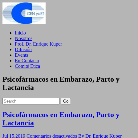
Inicio
Nosotros
Prof. Dr. Enrique Kuper
Difusión
Events
En Contacto
Comité Etica
Psicofármacos en Embarazo, Parto y
Lactancia
Go
Psicofármacos en Embarazo, Parto y
Lactancia
en
Jul 15,2019
Comentarios desactivados
By Dr. Enrique Kuper