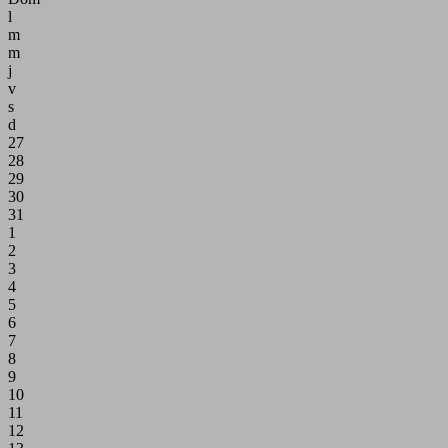
l
m
m
j
v
s
d
27
28
29
30
31
1
2
3
4
5
6
7
8
9
10
11
12