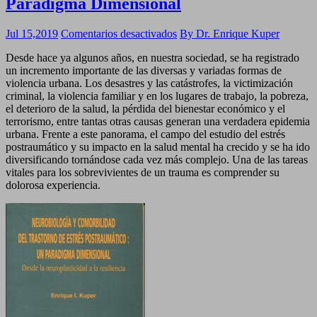
Paradigma Dimensional
en
Jul 15,2019
Comentarios desactivados
By Dr. Enrique Kuper
Neurobiología
Desde hace ya algunos años, en nuestra sociedad, se ha registrado
y
un incremento importante de las diversas y variadas formas de
Comorbilidad
violencia urbana. Los desastres y las catástrofes, la victimización
del
criminal, la violencia familiar y en los lugares de trabajo, la pobreza,
Trastorno
el deterioro de la salud, la pérdida del bienestar económico y el
de
terrorismo, entre tantas otras causas generan una verdadera epidemia
Estrés
urbana. Frente a este panorama, el campo del estudio del estrés
Postraumático:
postraumático y su impacto en la salud mental ha crecido y se ha ido
Un
diversificando tornándose cada vez más complejo. Una de las tareas
Paradigma
vitales para los sobrevivientes de un trauma es comprender su
Dimensional
dolorosa experiencia.