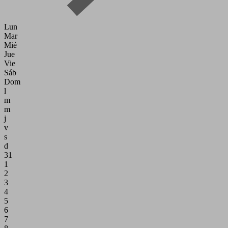
Lun
Mar
Mié
Jue
Vie
Sáb
Dom
l
m
m
j
v
s
d
31
1
2
3
4
5
6
7