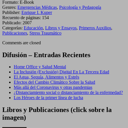
Formato:
E-Book
Genres:
Emergencias Médicas
,
Psicología y Pedagogía
Publisher:
Enrique I. Kuper
Recuento de páginas:
154
Publicado:
2007
Categorías:
Educación
,
Libros y Ensayos
,
Primeros Auxilios
,
Publicaciones
,
Stress Traumático
Comments are closed
Difusión – Entradas Recientes
Home Office y Salud Mental
La Inclusión (Exclusión) Digital En La Tercera Edad
El Agua, Sequía, Alimentos y Estrés
Efectos del Cambio Climático Sobre la Salud
Más allá del Coronavirus y otras pandemias
¿Distanciamiento social o distanciamiento de la enfermedad?
Los Héroes de la primer línea de lucha
Libros y Publicaciones (click sobre la
imagen)