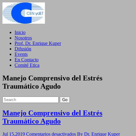
Inicio
Nosotros
Prof. Dr. Enrique Kuper
Difusión
Events
En Contacto
Comité Etica
Manejo Comprensivo del Estrés
Traumático Agudo
Go
Manejo Comprensivo del Estrés
Traumático Agudo
en
Jul 15,2019
Comentarios desactivados
By Dr. Enrique Kuper