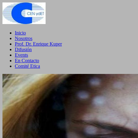
Inicio
Nosotros
Prof. Dr. Enrique Kuper
Difusión
Events
En Contacto
Comité Etica