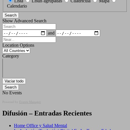
Lista
Listas agrupadas
Cuadrícula
Mapa
Results
Calendario
View
Search
Type
Show Advanced Search
Search
Dates
and
Near...
Location Options
Country
Category
Category
Vaciar todo
Search
No Events
Powered by
Events Manager
Difusión – Entradas Recientes
Home Office y Salud Mental