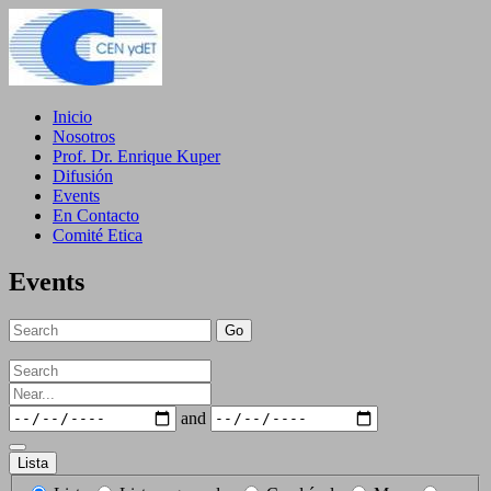
Inicio
Nosotros
Prof. Dr. Enrique Kuper
Difusión
Events
En Contacto
Comité Etica
Events
Go
Search
Near...
Dates
and
Lista
Search