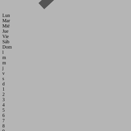
Lun
Mar
Mié
Jue
Vie
Sáb
Dom
l
m
m
j
v
s
d
1
2
3
4
5
6
7
8