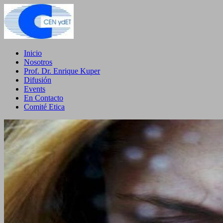
Inicio
Nosotros
Prof. Dr. Enrique Kuper
Difusión
Events
En Contacto
Comité Etica